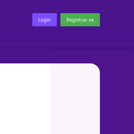
Login
Registrar-se