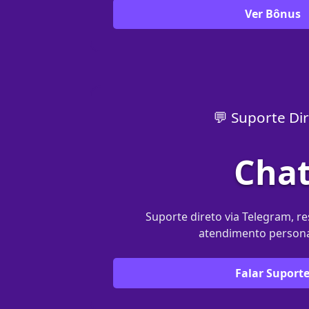
Ver Bônus
💬 Suporte Di
Cha
Suporte direto via Telegram, r
atendimento persona
Falar Suport