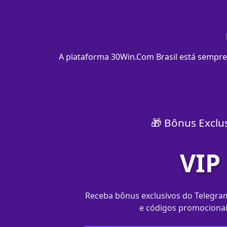
A plataforma 30Win.Com Brasil está sempr
🎁 Bônus Exclu
VIP
Receba bônus exclusivos do Telegra
e códigos promocionai