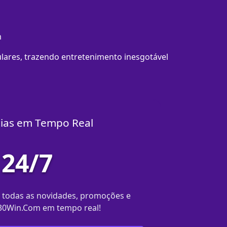
m
ares, trazendo entretenimento inesgotável
cias em Tempo Real
24/7
e todas as novidades, promoções e
30Win.Com em tempo real!