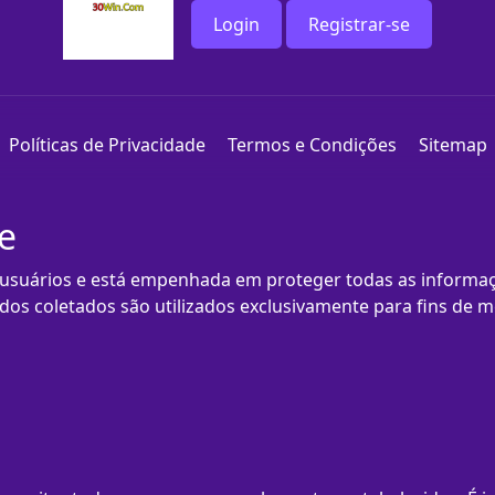
Login
Registrar-se
Políticas de Privacidade
Termos e Condições
Sitemap
de
s usuários e está empenhada em proteger todas as informaç
os coletados são utilizados exclusivamente para fins de m