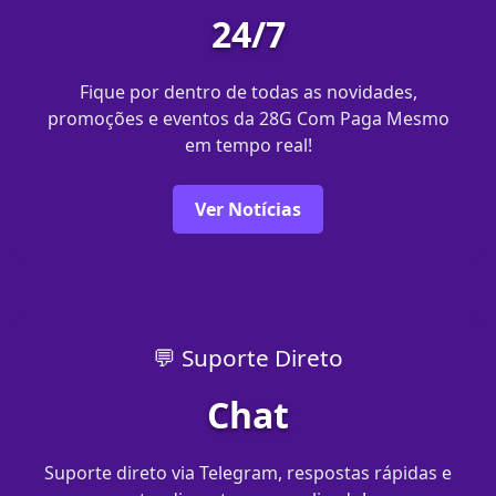
24/7
Fique por dentro de todas as novidades,
promoções e eventos da 28G Com Paga Mesmo
em tempo real!
Ver Notícias
💬 Suporte Direto
Chat
Suporte direto via Telegram, respostas rápidas e