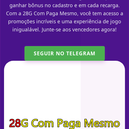
ganhar bônus no cadastro e em cada recarga.
Com a 28G Com Paga Mesmo, você tem acesso a
promoções incríveis e uma experiência de jogo
inigualável. Junte-se aos vencedores agora!
SEGUIR NO TELEGRAM