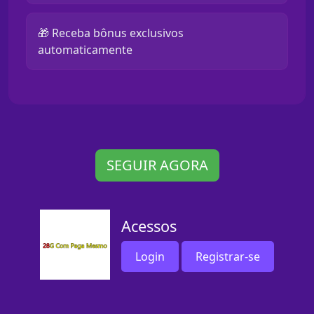
🎁 Receba bônus exclusivos
automaticamente
SEGUIR AGORA
Acessos
Login
Registrar-se