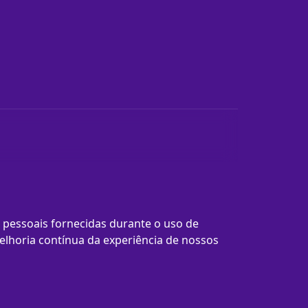
 pessoais fornecidas durante o uso de
elhoria contínua da experiência de nossos