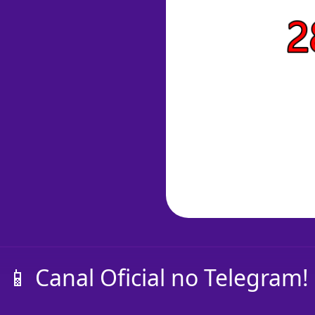
📱 Canal Oficial no Telegram!