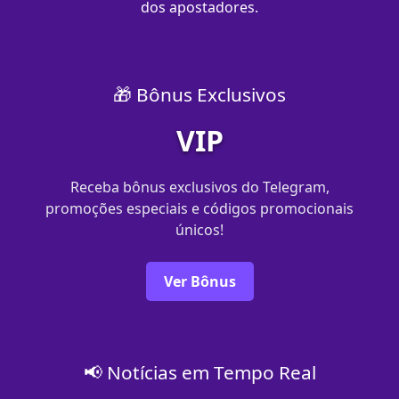
dos apostadores.
🎁 Bônus Exclusivos
VIP
Receba bônus exclusivos do Telegram,
promoções especiais e códigos promocionais
únicos!
Ver Bônus
📢 Notícias em Tempo Real