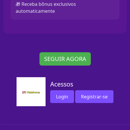
🎁 Receba bônus exclusivos
automaticamente
SEGUIR AGORA
Acessos
Login
Registrar-se