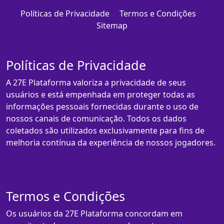
Políticas de Privacidade
Termos e Condições
Sitemap
Políticas de Privacidade
A 27E Plataforma valoriza a privacidade de seus
usuários e está empenhada em proteger todas as
informações pessoais fornecidas durante o uso de
nossos canais de comunicação. Todos os dados
coletados são utilizados exclusivamente para fins de
melhoria contínua da experiência de nossos jogadores.
Termos e Condições
Os usuários da 27E Plataforma concordam em