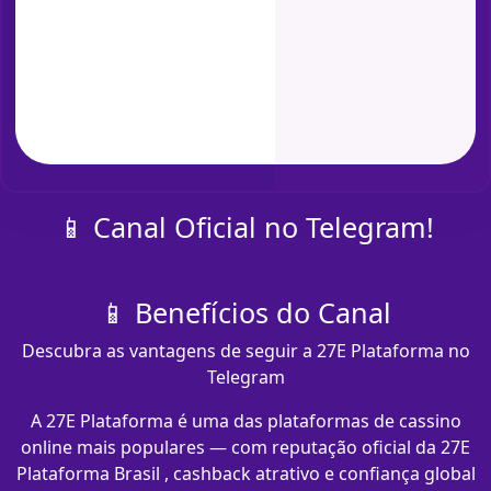
📱 Canal Oficial no Telegram!
📱 Benefícios do Canal
Descubra as vantagens de seguir a 27E Plataforma no
Telegram
A 27E Plataforma é uma das plataformas de cassino
online mais populares — com reputação oficial da 27E
Plataforma Brasil , cashback atrativo e confiança global