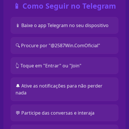
📱 Como Seguir no Telegram
📱 Baixe o app Telegram no seu dispositivo
🔍 Procure por "@2587Win.ComOficial"
👆 Toque em "Entrar" ou "Join"
🔔 Ative as notificações para não perder
nada
💬 Participe das conversas e interaja