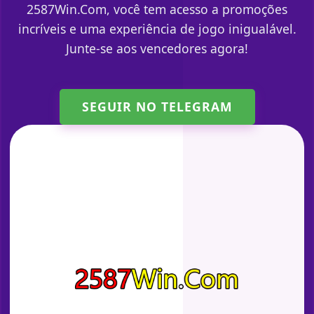
2587Win.Com, você tem acesso a promoções
incríveis e uma experiência de jogo inigualável.
Junte-se aos vencedores agora!
SEGUIR NO TELEGRAM