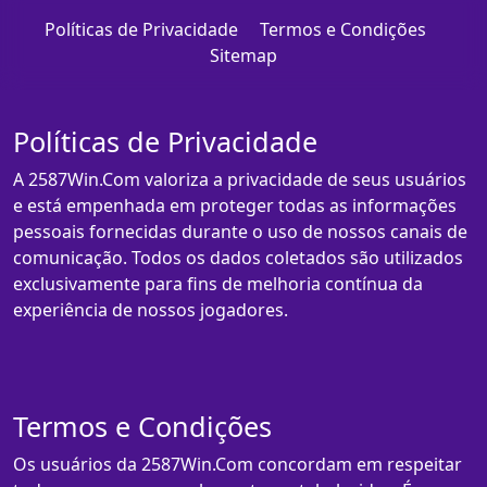
Políticas de Privacidade
Termos e Condições
Sitemap
Políticas de Privacidade
A 2587Win.Com valoriza a privacidade de seus usuários
e está empenhada em proteger todas as informações
pessoais fornecidas durante o uso de nossos canais de
comunicação. Todos os dados coletados são utilizados
exclusivamente para fins de melhoria contínua da
experiência de nossos jogadores.
Termos e Condições
Os usuários da 2587Win.Com concordam em respeitar