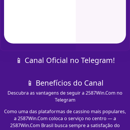
📱 Canal Oficial no Telegram!
📱 Benefícios do Canal
Descubra as vantagens de seguir a 2587Win.Com no
Telegram
Como uma das plataformas de cassino mais populares,
a 2587Win.Com coloca o serviço no centro — a
2587Win.Com Brasil busca sempre a satisfação do