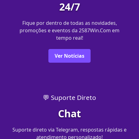
24/7
Fique por dentro de todas as novidades,
promoções e eventos da 2587Win.Com em
tempo real!
Ver Notícias
💬 Suporte Direto
Chat
Suporte direto via Telegram, respostas rápidas e
atendimento personalizado!