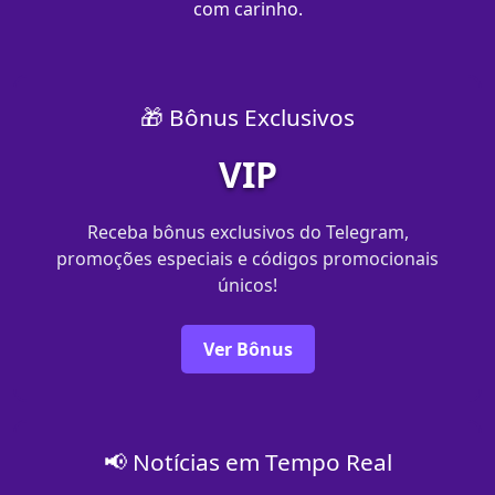
com carinho.
🎁 Bônus Exclusivos
VIP
Receba bônus exclusivos do Telegram,
promoções especiais e códigos promocionais
únicos!
Ver Bônus
📢 Notícias em Tempo Real