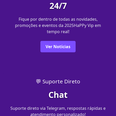
24/7
Fique por dentro de todas as novidades,
promoções e eventos da 2025HaPPy Vip em
tempo real!
Ver Notícias
💬 Suporte Direto
Chat
Suporte direto via Telegram, respostas rápidas e
atendimento personalizado!