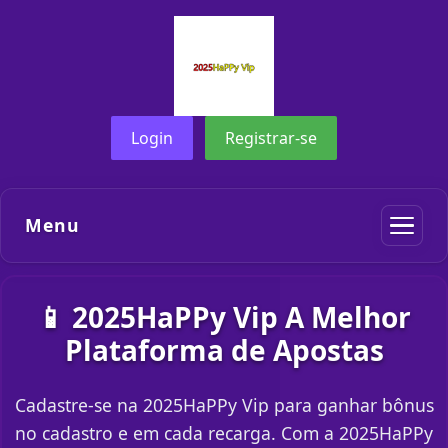
Login
Registrar-se
Menu
📱 2025HaPPy Vip A Melhor
Plataforma de Apostas
Cadastre-se na 2025HaPPy Vip para ganhar bônus
no cadastro e em cada recarga. Com a 2025HaPPy