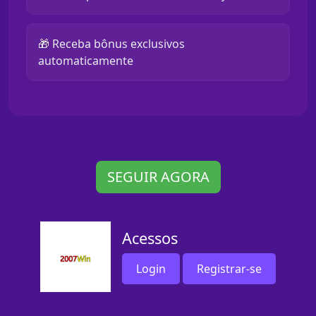
🎁 Receba bônus exclusivos
automaticamente
SEGUIR AGORA
Acessos
Login
Registrar-se