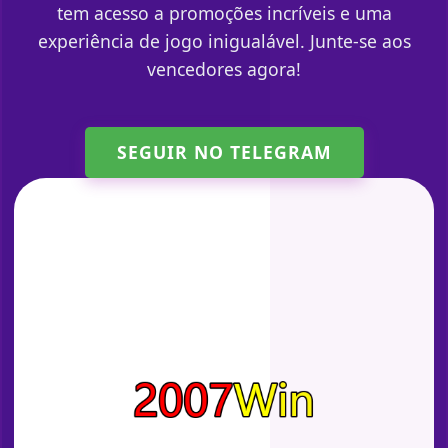
tem acesso a promoções incríveis e uma
experiência de jogo inigualável. Junte-se aos
vencedores agora!
SEGUIR NO TELEGRAM