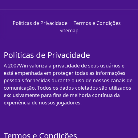
Políticas de Privacidade
Termos e Condições
Sitemap
Políticas de Privacidade
A 2007Win valoriza a privacidade de seus usuários e
está empenhada em proteger todas as informações
pessoais fornecidas durante o uso de nossos canais de
comunicação. Todos os dados coletados são utilizados
exclusivamente para fins de melhoria contínua da
experiência de nossos jogadores.
Termos e Condições