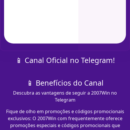
📱 Canal Oficial no Telegram!
📱 Benefícios do Canal
Descubra as vantagens de seguir a 2007Win no
Telegram
Fique de olho em promoções e códigos promocionais
exclusivos: O 2007Win com​ frequentemente oferece
promoções especiais e códigos promocionais que