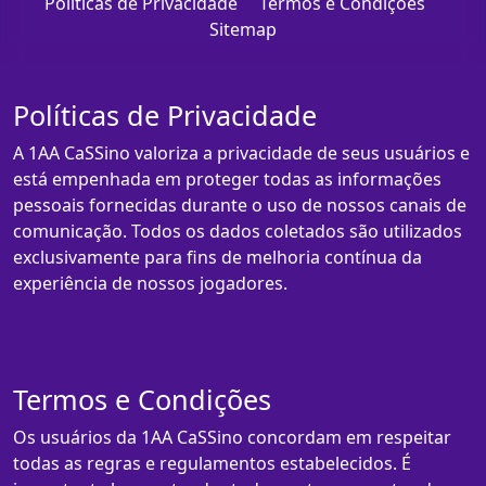
Políticas de Privacidade
Termos e Condições
Sitemap
Políticas de Privacidade
A 1AA CaSSino valoriza a privacidade de seus usuários e
está empenhada em proteger todas as informações
pessoais fornecidas durante o uso de nossos canais de
comunicação. Todos os dados coletados são utilizados
exclusivamente para fins de melhoria contínua da
experiência de nossos jogadores.
Termos e Condições
Os usuários da 1AA CaSSino concordam em respeitar
todas as regras e regulamentos estabelecidos. É