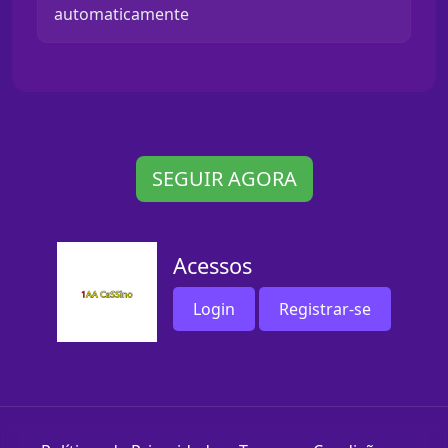
automaticamente
SEGUIR AGORA
Acessos
Login
Registrar-se