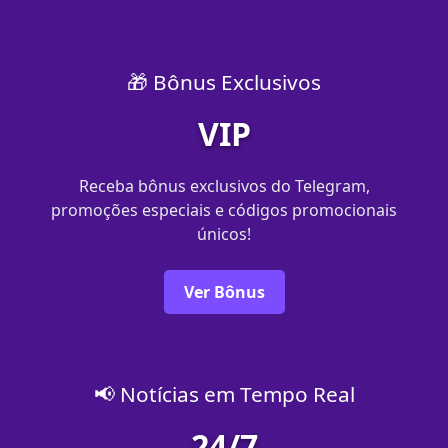
🎁 Bônus Exclusivos
VIP
Receba bônus exclusivos do Telegram,
promoções especiais e códigos promocionais
únicos!
Ver Bônus
📢 Notícias em Tempo Real
24/7