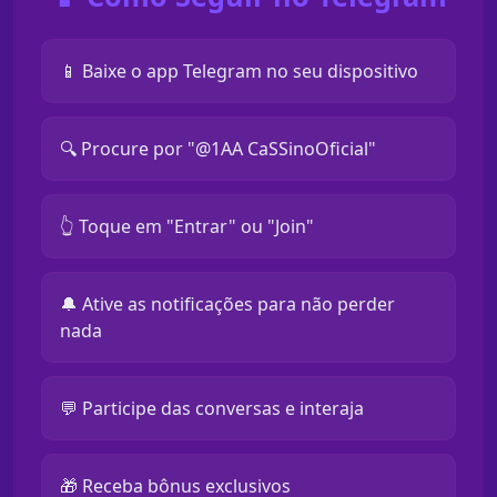
📱 Baixe o app Telegram no seu dispositivo
🔍 Procure por "@1AA CaSSinoOficial"
👆 Toque em "Entrar" ou "Join"
🔔 Ative as notificações para não perder
nada
💬 Participe das conversas e interaja
🎁 Receba bônus exclusivos