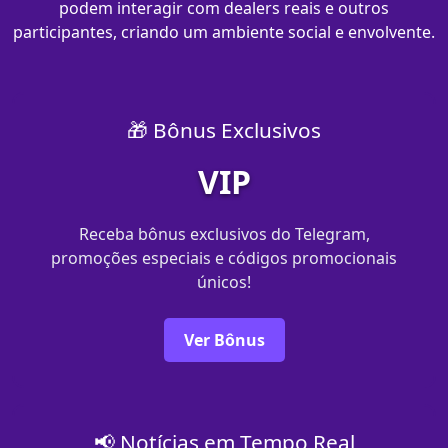
podem interagir com dealers reais e outros
participantes, criando um ambiente social e envolvente.
🎁 Bônus Exclusivos
VIP
Receba bônus exclusivos do Telegram,
promoções especiais e códigos promocionais
únicos!
Ver Bônus
📢 Notícias em Tempo Real