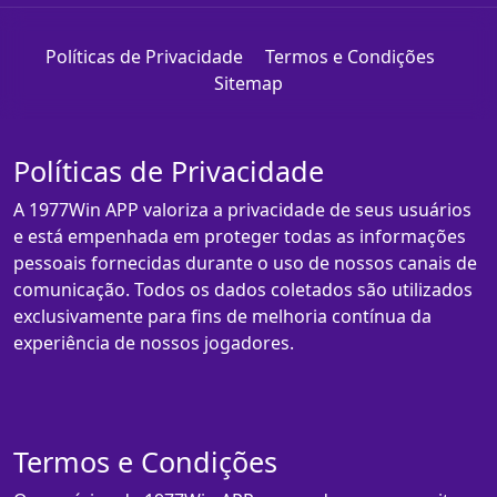
Políticas de Privacidade
Termos e Condições
Sitemap
Políticas de Privacidade
A 1977Win APP valoriza a privacidade de seus usuários
e está empenhada em proteger todas as informações
pessoais fornecidas durante o uso de nossos canais de
comunicação. Todos os dados coletados são utilizados
exclusivamente para fins de melhoria contínua da
experiência de nossos jogadores.
Termos e Condições