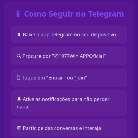
📱 Como Seguir no Telegram
📱 Baixe o app Telegram no seu dispositivo
🔍 Procure por "@1977Win APPOficial"
👆 Toque em "Entrar" ou "Join"
🔔 Ative as notificações para não perder
nada
💬 Participe das conversas e interaja