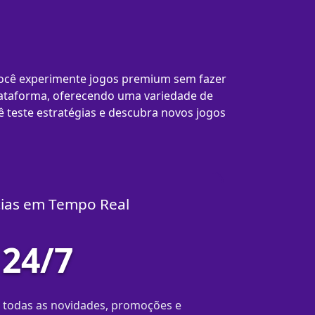
você experimente jogos premium sem fazer
 plataforma, oferecendo uma variedade de
 teste estratégias e descubra novos jogos
cias em Tempo Real
24/7
e todas as novidades, promoções e