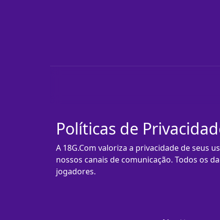
Políticas de Privacida
A 18G.Com valoriza a privacidade de seus 
nossos canais de comunicação. Todos os dad
jogadores.