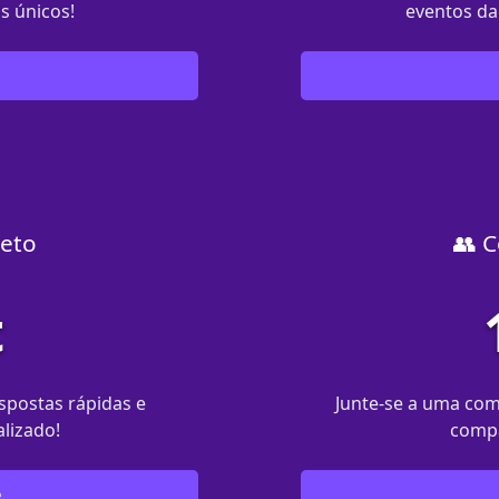
s únicos!
eventos da
reto
👥 
t
espostas rápidas e
Junte-se a uma com
lizado!
compa
e