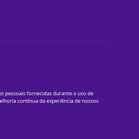
s pessoais fornecidas durante o uso de
elhoria contínua da experiência de nossos