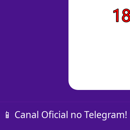
📱 Canal Oficial no Telegram!