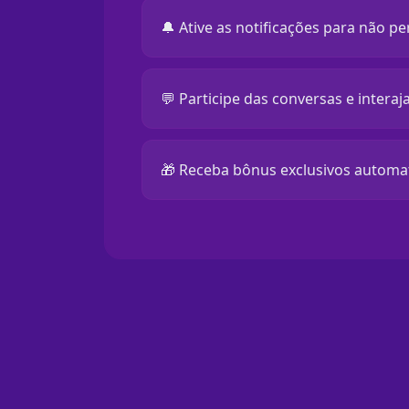
🔔 Ative as notificações para não p
💬 Participe das conversas e interaj
🎁 Receba bônus exclusivos autom