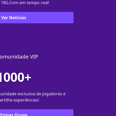
 18G.Com em tempo real!
Ver Notícias
Comunidade VIP
1000+
unidade exclusiva de jogadores e
rtilhe experiências!
Entrar Grupo