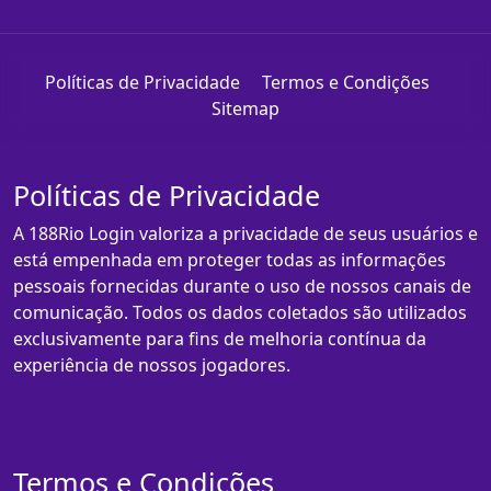
Políticas de Privacidade
Termos e Condições
Sitemap
Políticas de Privacidade
A 188Rio Login valoriza a privacidade de seus usuários e
está empenhada em proteger todas as informações
pessoais fornecidas durante o uso de nossos canais de
comunicação. Todos os dados coletados são utilizados
exclusivamente para fins de melhoria contínua da
experiência de nossos jogadores.
Termos e Condições