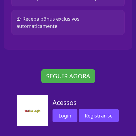
🎁 Receba bônus exclusivos
automaticamente
SEGUIR AGORA
Acessos
Login
Registrar-se