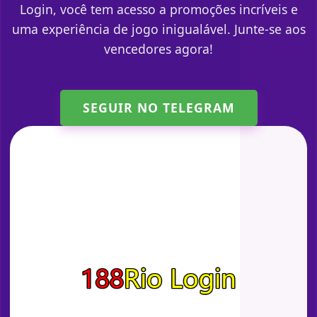
Login, você tem acesso a promoções incríveis e
uma experiência de jogo inigualável. Junte-se aos
vencedores agora!
SEGUIR NO TELEGRAM