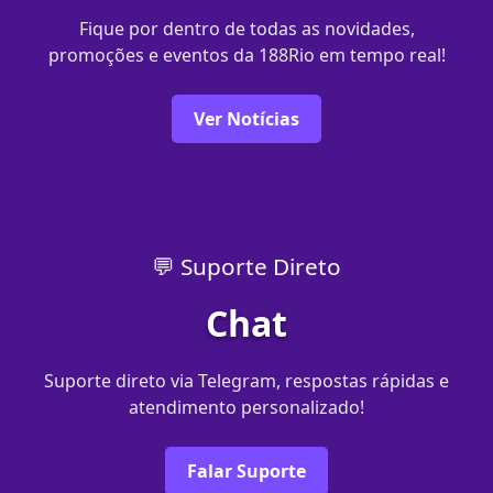
Fique por dentro de todas as novidades,
promoções e eventos da 188Rio em tempo real!
Ver Notícias
💬 Suporte Direto
Chat
Suporte direto via Telegram, respostas rápidas e
atendimento personalizado!
Falar Suporte