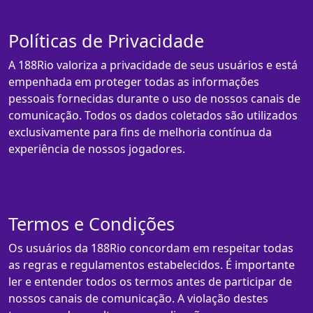
Políticas de Privacidade
A 188Rio valoriza a privacidade de seus usuários e está
empenhada em proteger todas as informações
pessoais fornecidas durante o uso de nossos canais de
comunicação. Todos os dados coletados são utilizados
exclusivamente para fins de melhoria contínua da
experiência de nossos jogadores.
Termos e Condições
Os usuários da 188Rio concordam em respeitar todas
as regras e regulamentos estabelecidos. É importante
ler e entender todos os termos antes de participar de
nossos canais de comunicação. A violação destes