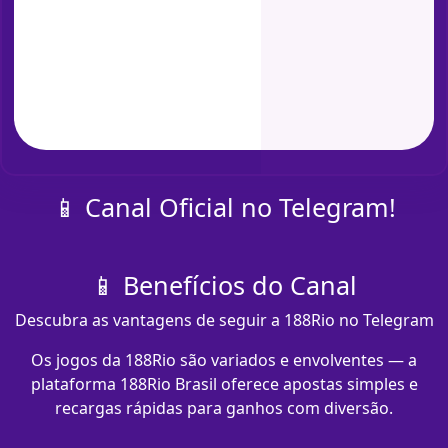
📱 Canal Oficial no Telegram!
📱 Benefícios do Canal
Descubra as vantagens de seguir a 188Rio no Telegram
Os jogos da 188Rio são variados e envolventes — a
plataforma 188Rio Brasil oferece apostas simples e
recargas rápidas para ganhos com diversão.