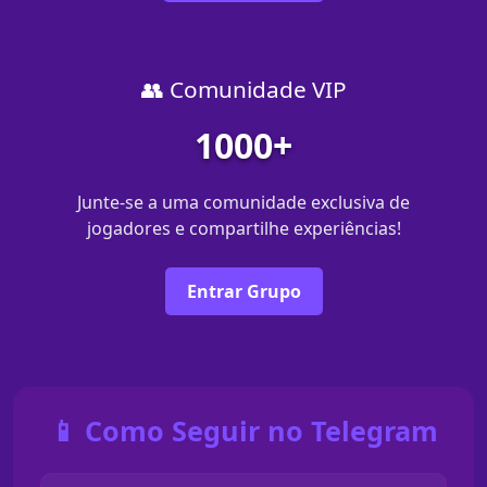
👥 Comunidade VIP
1000+
Junte-se a uma comunidade exclusiva de
jogadores e compartilhe experiências!
Entrar Grupo
📱 Como Seguir no Telegram