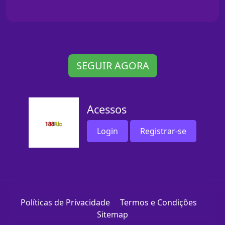
SEGUIR AGORA
Acessos
Login
Registrar-se
Políticas de Privacidade
Termos e Condições
Sitemap