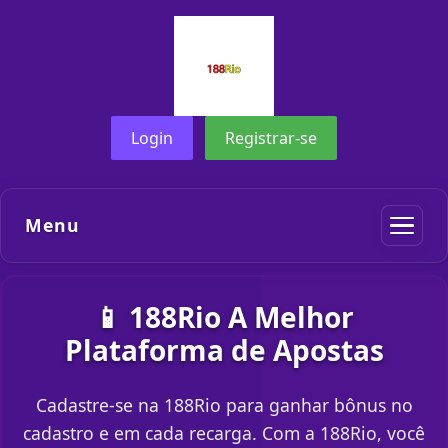
Login
Registrar-se
Menu
📱 188Rio A Melhor
Plataforma de Apostas
Cadastre-se na 188Rio para ganhar bônus no
cadastro e em cada recarga. Com a 188Rio, você