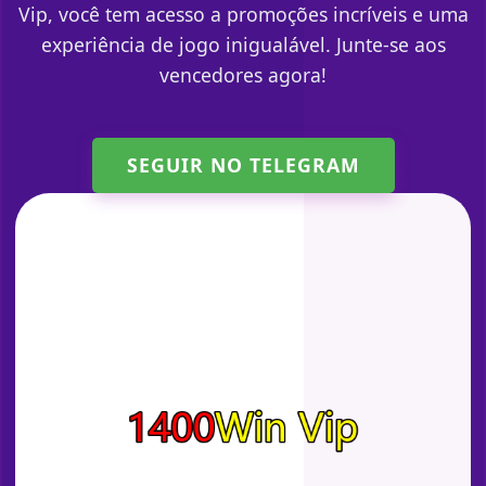
Vip, você tem acesso a promoções incríveis e uma
experiência de jogo inigualável. Junte-se aos
vencedores agora!
SEGUIR NO TELEGRAM