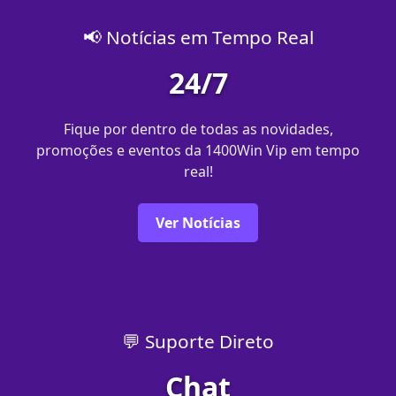
📢 Notícias em Tempo Real
24/7
Fique por dentro de todas as novidades,
promoções e eventos da 1400Win Vip em tempo
real!
Ver Notícias
💬 Suporte Direto
Chat