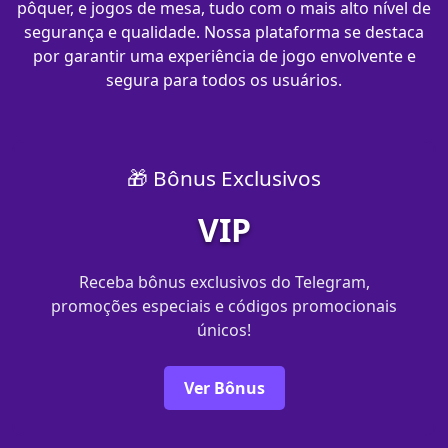
pôquer, e jogos de mesa, tudo com o mais alto nível de
segurança e qualidade. Nossa plataforma se destaca
por garantir uma experiência de jogo envolvente e
segura para todos os usuários.
🎁 Bônus Exclusivos
VIP
Receba bônus exclusivos do Telegram,
promoções especiais e códigos promocionais
únicos!
Ver Bônus