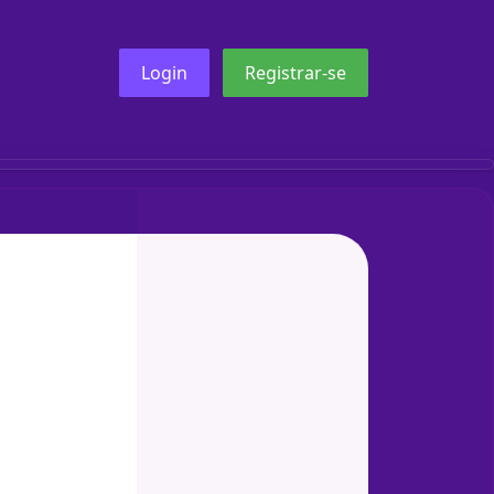
Login
Registrar-se