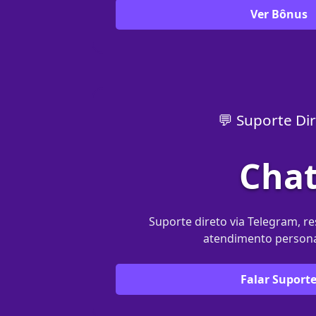
Ver Bônus
💬 Suporte Di
Cha
Suporte direto via Telegram, r
atendimento persona
Falar Suport