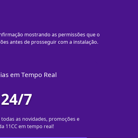
 confirmação mostrando as permissões que o
sões antes de prosseguir com a instalação.
cias em Tempo Real
24/7
e todas as novidades, promoções e
da 11CC em tempo real!