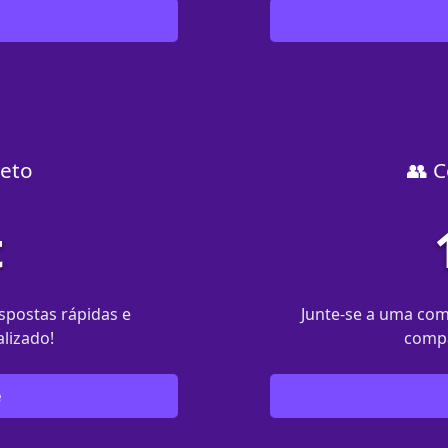
reto
👥 
t
espostas rápidas e
Junte-se a uma com
lizado!
compa
e