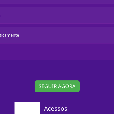
a
aticamente
SEGUIR AGORA
Acessos